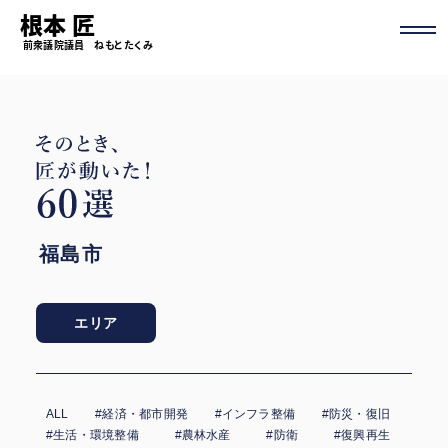
根本 匠
前衆議院議員 ねもと たくみ
福島市
エリア
ALL
#経済・都市開発
#インフラ整備
#防災・復旧
#生活・環境整備
#農林水産
#防衛
#復興再生