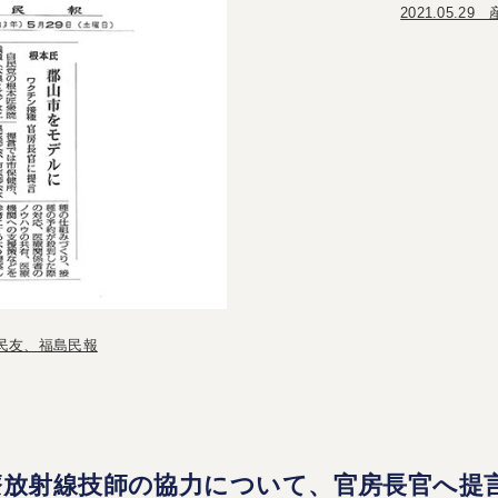
2021.05.
福島民友、福島民報
療放射線技師の協力について、官房長官へ提