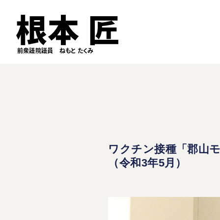
根本 匠
前衆議院議員 ねもと たくみ
ワクチン接種「郡山
（令和3年5月）