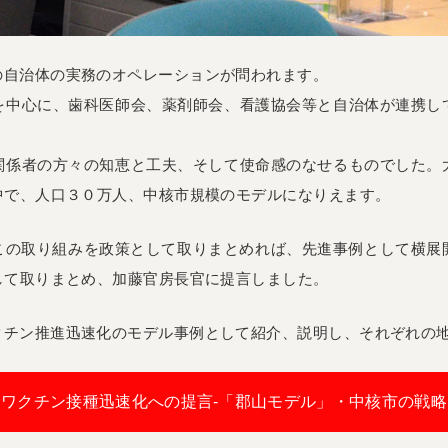
の自治体の実務のオペレーションが問われます。
を中心に、歯科医師会、薬剤師会、看護協会等と自治体が連携し
。
関係者の方々の知恵と工夫、そして使命感のなせるものでした。
中で、人口３０万人、中核市規模のモデルになりえます。
この取り組みを政策として取りまとめれば、先進事例として横展
して取りまとめ、加藤官房長官に提言しました。
クチン推進迅速化のモデル事例として紹介、説明し、それぞれの
ワクチン接種迅速化への提言-「郡山モデル」・中核市の戦略