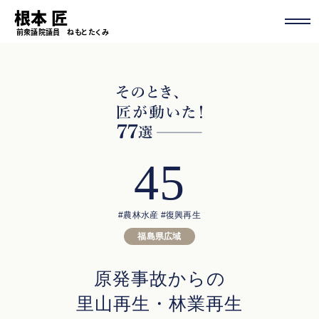
根本 匠
前衆議院議員 ねもと たくみ
45
#農林水産
#復興再生
福島県広域
原発事故からの
里山再生・林業再生