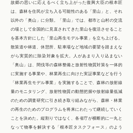
故郷の思いに応えるべく立ち上がった復興大臣の根本匠
は、森林を住民が立ち入る可能性のある「里山」と、それ
以外の「奥山」に分類。「里山」では、都市と山村の交流
の場として全国的に見直されてきた里山を復活させること
を基本方針にした「里山再生モデル事業」を立ち上げる。
散策道や林道、休憩所、駐車場など地域の要望を踏まえな
がら実質的に除染対象を拡大。人があまり入り込まない
「奥山」は、間伐等の森林整備と放射性物質対策を一体的
に実施する事業や、林業再生に向けた実証事業などを行う
「林業再生モデル事業」を実施することで、森林の放射線
量のモニタリング、放射性物質の動態把握や放射線量低減
のための調査研究に引き続き取り組みながら、森林・林業
の再生のためのプログラムを将来にわたって継続していく
ことを決めた。縦割りではなく、各省庁が横断的に一丸と
なって物事を解決する「根本匠タスクフォース」のよう